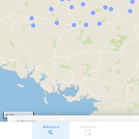
30 km
© OpenMapTiles
© OpenStreetMap contributors
Adresse
Adresse
Sélection