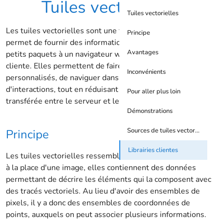
Tuiles vectorielles
Tuiles vectorielles
Les tuiles vectorielles sont une technique émergente qui
Principe
permet de fournir des informations géographiques par
Avantages
petits paquets à un navigateur web ou une application
cliente. Elles permettent de faire des rendus plus
Inconvénients
personnalisés, de naviguer dans des cartes avec plus
d'interactions, tout en réduisant la quantité de données
Pour aller plus loin
transférée entre le serveur et le client.
Démonstrations
Sources de tuiles vectorielles
Principe
Librairies clientes
Les tuiles vectorielles ressemblent aux tuiles raster, mais
à la place d'une image, elles contiennent des données
permettant de décrire les éléments qui la composent avec
des tracés vectoriels. Au lieu d'avoir des ensembles de
pixels, il y a donc des ensembles de coordonnées de
points, auxquels on peut associer plusieurs informations.